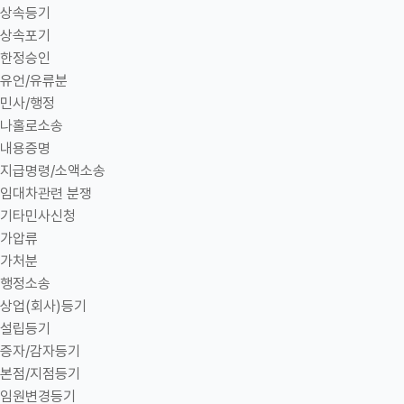
상속등기
상속포기
한정승인
유언/유류분
민사/행정
나홀로소송
내용증명
지급명령/소액소송
임대차관련 분쟁
기타민사신청
가압류
가처분
행정소송
상업(회사)등기
설립등기
증자/감자등기
본점/지점등기
임원변경등기