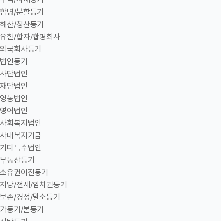
합병/분할등기
해산/청산등기
유한/합자/합명회사
외국회사등기
법인등기
사단법인
재단법인
영농법인
영어법인
사회복지법인
사내복지기금
기타특수법인
부동산등기
소유권이전등기
저당/전세/임차권등기
보존/경정/말소등기
가등기/본등기