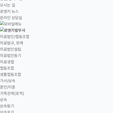
오시는 길
로앤키 뉴스
온라인 상담실
의료법인/협동조합
의료법규, 판례
의료법인설립
의료법인등기
의료생협
협동조합
생활협동조합
가사/상속
혼인/이혼
가족관계(호적)
상속
상속등기
상속포기