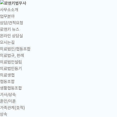
사무소소개
업무분야
상담/견적요청
로앤키 뉴스
온라인 상담실
오시는길
의료법인/협동조합
의료법규, 판례
의료법인설립
의료법인등기
의료생협
협동조합
생활협동조합
가사/상속
혼인/이혼
가족관계(호적)
상속