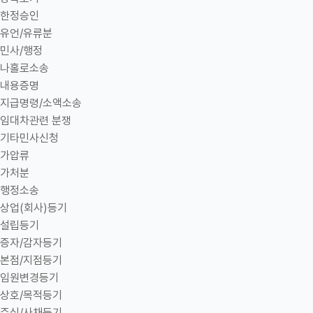
한정승인
유언/유류분
민사/행정
나홀로소송
내용증명
지급명령/소액소송
임대차관련 분쟁
기타민사신청
가압류
가처분
행정소송
상업(회사)등기
설립등기
증자/감자등기
본점/지점등기
임원변경등기
상호/목적등기
주식/사채등기