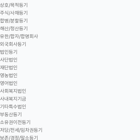
상호/목적등기
주식/사채등기
합병/분할등기
해산/청산등기
유한/합자/합명회사
외국회사등기
법인등기
사단법인
재단법인
영농법인
영어법인
사회복지법인
사내복지기금
기타특수법인
부동산등기
소유권이전등기
저당/전세/임차권등기
보존/경정/말소등기