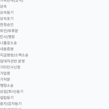
가족관계(호적)
상속
상속등기
상속포기
한정승인
유언/유류분
민사/행정
나홀로소송
내용증명
지급명령/소액소송
임대차관련 분쟁
기타민사신청
가압류
가처분
행정소송
상업(회사)등기
설립등기
증자/감자등기