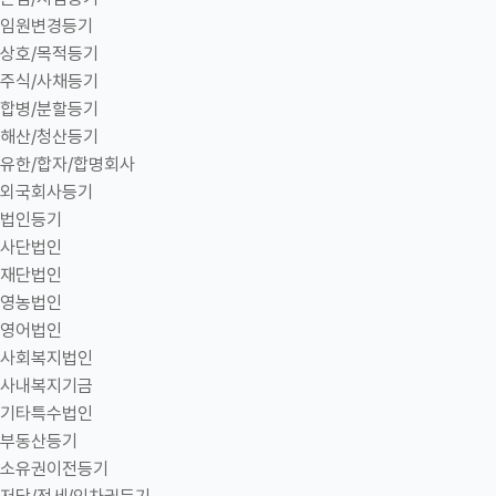
임원변경등기
상호/목적등기
주식/사채등기
합병/분할등기
해산/청산등기
유한/합자/합명회사
외국회사등기
법인등기
사단법인
재단법인
영농법인
영어법인
사회복지법인
사내복지기금
기타특수법인
부동산등기
소유권이전등기