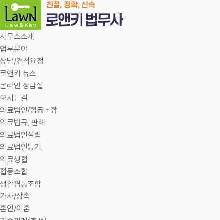
사무소소개
업무분야
상담/견적요청
로앤키 뉴스
온라인 상담실
오시는길
의료법인/협동조합
의료법규, 판례
의료법인설립
의료법인등기
의료생협
협동조합
생활협동조합
가사/상속
혼인/이혼