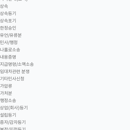
상속
상속등기
상속포기
한정승인
유언/유류분
민사/행정
나홀로소송
내용증명
지급명령/소액소송
임대차관련 분쟁
기타민사신청
가압류
가처분
행정소송
상업(회사)등기
설립등기
증자/감자등기
본점/지점등기