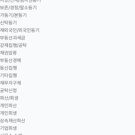
저당/전세/임차권등기
보존/경정/말소등기
가등기/본등기
신탁등기
재외국인/외국인등기
부동산과세금
강제집행/공탁
채권압류
부동산경매
동산집행
기타집행
채무자구제
공탁신청
파산/회생
개인파산
개인회생
상속재산파산
기업회생