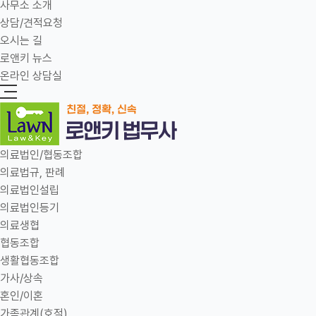
사무소 소개
상담/견적요청
오시는 길
로앤키 뉴스
온라인 상담실
의료법인/협동조합
의료법규, 판례
의료법인설립
의료법인등기
의료생협
협동조합
생활협동조합
가사/상속
혼인/이혼
가족관계(호적)