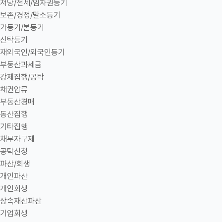
저당/전세/임차권등기
보존/경정/말소등기
가등기/본등기
신탁등기
재외국인/외국인등기
부동산과세금
강제집행/공탁
채권압류
부동산경매
동산집행
기타집행
채무자구제
공탁신청
파산/회생
개인파산
개인회생
상속재산파산
기업회생