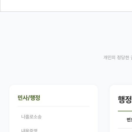
개인의 정당한 
민사/행정
행정
나홀로소송
번
내용증명