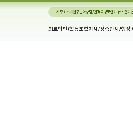
사무소소개
업무분야
상담/견적요청
로앤키 뉴스
온라인
의료법인/협동조합
가사/상속
민사/행정