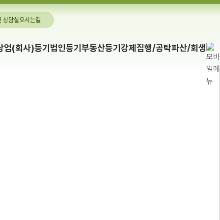
 상담실
오시는길
상업(회사)등기
법인등기
부동산등기
강제집행/공탁
파산/회생