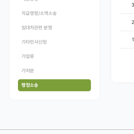
지급명령/소액소송
임대차관련 분쟁
1
기타민사신청
가압류
가처분
행정소송